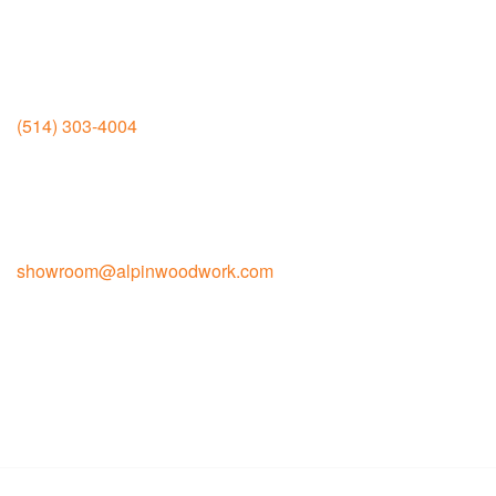
H1E 6M5
Salle d’exposition
Jean-Talon
(514) 303-4004
6950 rue Jean-Talon Est Montréal
H1S 1N1
Contact pour la vente
showroom@alpinwoodwork.com