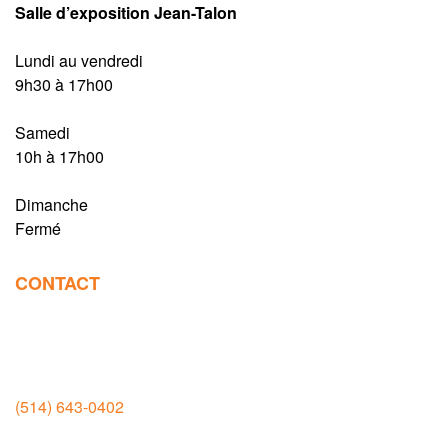
Salle d’exposition Jean-Talon
Lundi au vendredi
9h30 à 17h00
Samedi
10h à 17h00
Dimanche
Fermé
CONTACT
Salle d’exposition et manufacture
Rivière-des-Prairies
(514) 643-0402
11935 boul. Rodolphe Forget, Montréal