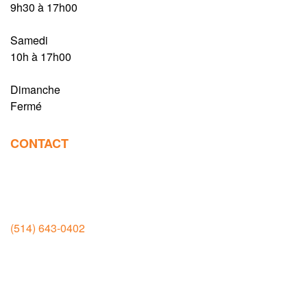
9h30 à 17h00
Samedi
10h à 17h00
Dimanche
Fermé
CONTACT
Salle d’exposition et manufacture
Rivière-des-Prairies
(514) 643-0402
11935 boul. Rodolphe Forget, Montréal
H1E 6M5
Salle d’exposition